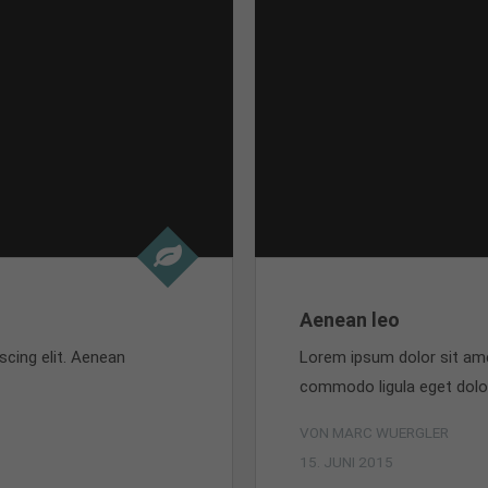
Aenean leo
scing elit. Aenean
Lorem ipsum dolor sit ame
commodo ligula eget dolo
VON MARC WUERGLER
15. JUNI 2015