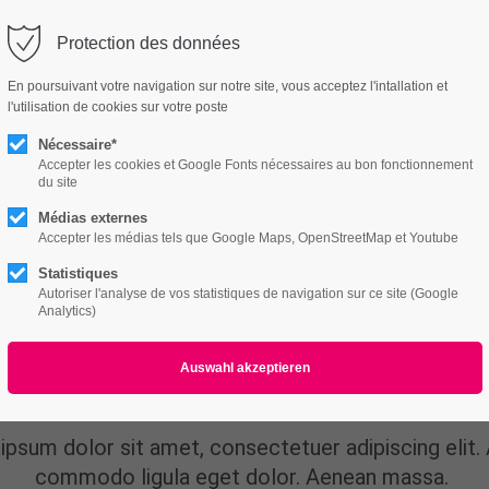
utri-vitalite.ch
Protection des données
ort
Get in touch
En poursuivant votre navigation sur notre site, vous acceptez l'intallation et
l'utilisation de cookies sur votre poste
Features
Page Presets
Portfolio
News
psum dolor sit amet:
Cybersteel Inc.
376-293 City Road, Suite 600
Nécessaire*
San Francisco, CA 94102
Accepter les cookies et Google Fonts nécessaires au bon fonctionnement
du site
4h
Médias externes
/ 365days
Have any questions?
Accepter les médias tels que Google Maps, OpenStreetMap et Youtube
+44 1234 567 890
Statistiques
Autoriser l'analyse de vos statistiques de navigation sur ce site (Google
Drop us a line
Analytics)
info@yourdomain.com
r support for our customers
News
ri 8:00am - 5:00pm
(GMT +1)
ipsum dolor sit amet, consectetuer adipiscing elit.
commodo ligula eget dolor. Aenean massa.