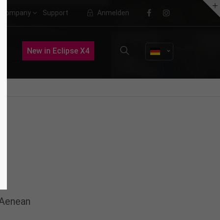
Company
Support
Anmelden
About us
New in Eclipse X4
Lorem ipsum dolor sit amet,
consectetuer adipiscing elit.
Aenean commodo ligula eget dolor.
Aenean massa. Cum sociis natoque
penatibus et magnis dis parturient
montes, nascetur ridiculus mus.
Donec quam felis, ultricies nec.
 Aenean