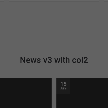
News v3 with col2
15
Juni