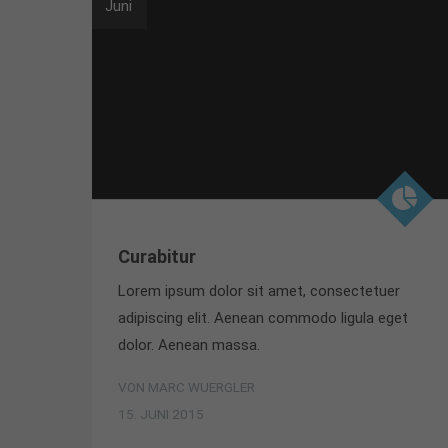
Juni
Curabitur
Lorem ipsum dolor sit amet, consectetuer
adipiscing elit. Aenean commodo ligula eget
dolor. Aenean massa.
VON MARC WUERGLER
15. JUNI 2015