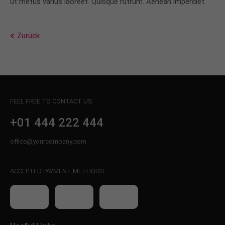
ut metus varius laoreet. Quisque rutrum. Aenean imperdiet.
info@yourdomain.com
About us
Zurück
Lorem ipsum dolor sit amet, consectetuer
adipiscing elit.
Aenean commodo ligula eget dolor. Aenean massa.
Cum sociis natoque penatibus et magnis dis
FEEL FREE TO CONTACT US
parturient montes, nascetur ridiculus mus. Donec
quam felis, ultricies nec.
+01 444 222 444
office@yourcompany.com
ACCEPTED PAYMENT METHODS