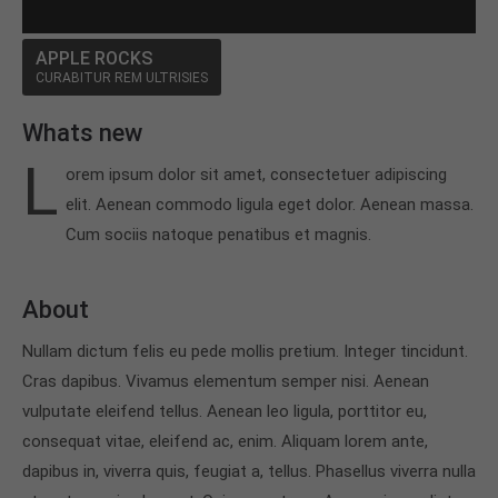
24h
APPLE ROCKS
/ 365days
CURABITUR REM ULTRISIES
Whats new
L
orem ipsum dolor sit amet, consectetuer adipiscing
We offer support for our customers
Mon - Fri 8:00am - 5:00pm
(GMT +1)
elit. Aenean commodo ligula eget dolor. Aenean massa.
Cum sociis natoque penatibus et magnis.
Get in touch
Cybersteel Inc.
About
376-293 City Road, Suite 600
San Francisco, CA 94102
Nullam dictum felis eu pede mollis pretium. Integer tincidunt.
Cras dapibus. Vivamus elementum semper nisi. Aenean
Have any questions?
vulputate eleifend tellus. Aenean leo ligula, porttitor eu,
+44 1234 567 890
consequat vitae, eleifend ac, enim. Aliquam lorem ante,
dapibus in, viverra quis, feugiat a, tellus. Phasellus viverra nulla
Drop us a line