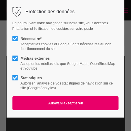
Menu
Protection des données
Login
En poursuivant votre navigation sur notre site, vous acceptez
Benutzername
l'intallation et l'utilisation de cookies sur votre poste
Nécessaire*
2015-06-15 14:51
von Marc Wuergler
(Kommentare: 0)
Accepter les cookies et Google Fonts nécessaires au bon
fonctionnement du site
Passwort
Médias externes
Accepter les médias tels que Google Maps, OpenStreetMap
et Youtube
Statistiques
Autoriser l'analyse de vos statistiques de navigation sur ce
Anmelden
site (Google Analytics)
Register
|
Lost your password?
Support
Lorem ipsum dolor sit amet: