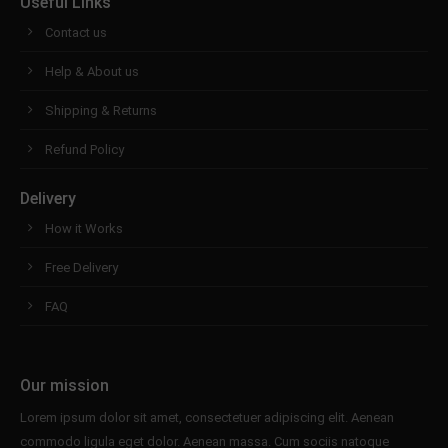
Useful Links
Contact us
Help & About us
Shipping & Returns
Refund Policy
Delivery
How it Works
Free Delivery
FAQ
Our mission
Lorem ipsum dolor sit amet, consectetuer adipiscing elit. Aenean
commodo ligula eget dolor. Aenean massa. Cum sociis natoque