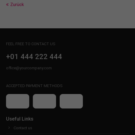
info@yourdomain.com
Zurück
About us
Lorem ipsum dolor sit amet, consectetuer
adipiscing elit.
FEEL FREE TO CONTACT US
Aenean commodo ligula eget dolor. Aenean massa.
Cum sociis natoque penatibus et magnis dis
+01 444 222 444
parturient montes, nascetur ridiculus mus. Donec
quam felis, ultricies nec.
office@yourcompany.com
ACCEPTED PAYMENT METHODS
Useful Links
Contact us