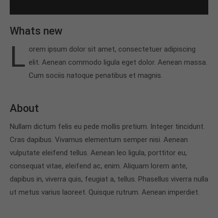
24h
Whats new
/ 365days
L
orem ipsum dolor sit amet, consectetuer adipiscing
elit. Aenean commodo ligula eget dolor. Aenean massa.
Cum sociis natoque penatibus et magnis.
We offer support for our customers
Mon - Fri 8:00am - 5:00pm
(GMT +1)
About
Get in touch
Nullam dictum felis eu pede mollis pretium. Integer tincidunt.
Cybersteel Inc.
376-293 City Road, Suite 600
Cras dapibus. Vivamus elementum semper nisi. Aenean
San Francisco, CA 94102
vulputate eleifend tellus. Aenean leo ligula, porttitor eu,
consequat vitae, eleifend ac, enim. Aliquam lorem ante,
dapibus in, viverra quis, feugiat a, tellus. Phasellus viverra nulla
Have any questions?
+44 1234 567 890
ut metus varius laoreet. Quisque rutrum. Aenean imperdiet.
Drop us a line