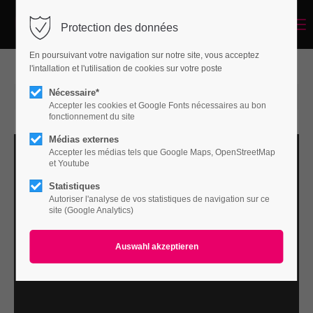
Menu
Protection des données
Login
En poursuivant votre navigation sur notre site, vous acceptez
Benutzername
l'intallation et l'utilisation de cookies sur votre poste
Nécessaire*
2015-06-15 14:56
von Marc Wuergler
(Kommentare: 0)
Accepter les cookies et Google Fonts nécessaires au bon
fonctionnement du site
Passwort
Médias externes
Accepter les médias tels que Google Maps, OpenStreetMap
et Youtube
Statistiques
Autoriser l'analyse de vos statistiques de navigation sur ce
Anmelden
site (Google Analytics)
Register
|
Lost your password?
Support
Lorem ipsum dolor sit amet: