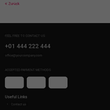
info@yourdomain.com
Zurück
About us
Lorem ipsum dolor sit amet, consectetuer
adipiscing elit.
FEEL FREE TO CONTACT US
Aenean commodo ligula eget dolor. Aenean massa.
Cum sociis natoque penatibus et magnis dis
+01 444 222 444
parturient montes, nascetur ridiculus mus. Donec
quam felis, ultricies nec.
office@yourcompany.com
ACCEPTED PAYMENT METHODS
Useful Links
Contact us