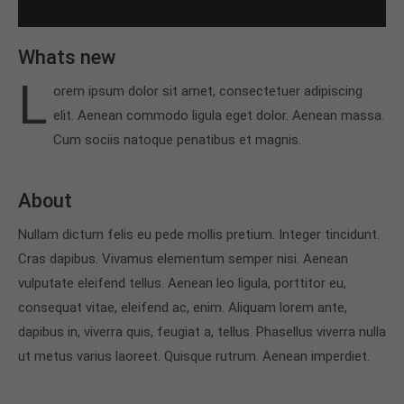
24h
Whats new
/ 365days
L
orem ipsum dolor sit amet, consectetuer adipiscing
elit. Aenean commodo ligula eget dolor. Aenean massa.
Cum sociis natoque penatibus et magnis.
We offer support for our customers
Mon - Fri 8:00am - 5:00pm
(GMT +1)
About
Get in touch
Nullam dictum felis eu pede mollis pretium. Integer tincidunt.
Cybersteel Inc.
376-293 City Road, Suite 600
Cras dapibus. Vivamus elementum semper nisi. Aenean
San Francisco, CA 94102
vulputate eleifend tellus. Aenean leo ligula, porttitor eu,
consequat vitae, eleifend ac, enim. Aliquam lorem ante,
dapibus in, viverra quis, feugiat a, tellus. Phasellus viverra nulla
Have any questions?
+44 1234 567 890
ut metus varius laoreet. Quisque rutrum. Aenean imperdiet.
Drop us a line