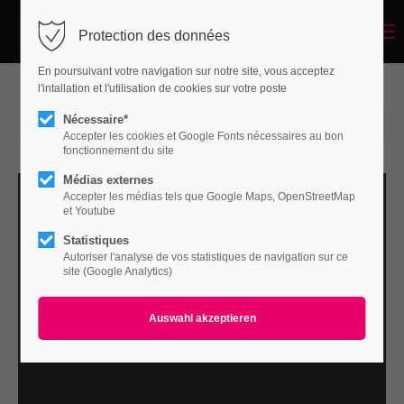
Menu
Protection des données
Login
En poursuivant votre navigation sur notre site, vous acceptez
Benutzername
l'intallation et l'utilisation de cookies sur votre poste
Nécessaire*
2015-06-15 15:00
von Marc Wuergler
(Kommentare: 0)
Accepter les cookies et Google Fonts nécessaires au bon
fonctionnement du site
Passwort
Médias externes
Accepter les médias tels que Google Maps, OpenStreetMap
et Youtube
Statistiques
Autoriser l'analyse de vos statistiques de navigation sur ce
Anmelden
site (Google Analytics)
Register
|
Lost your password?
Support
Lorem ipsum dolor sit amet: