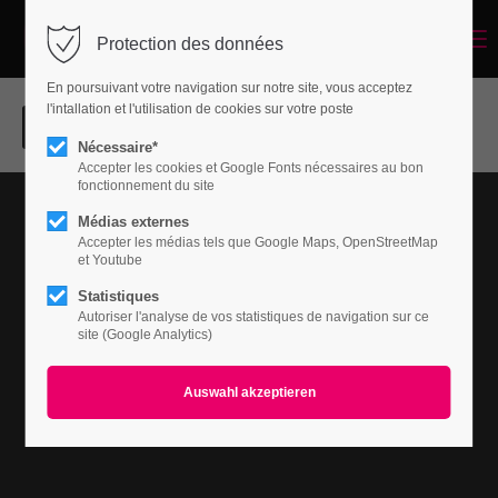
Menu
Protection des données
Login
En poursuivant votre navigation sur notre site, vous acceptez
Benutzername
l'intallation et l'utilisation de cookies sur votre poste
Nécessaire*
Accepter les cookies et Google Fonts nécessaires au bon
Nullam dictum
fonctionnement du site
Passwort
PRINT
Médias externes
Accepter les médias tels que Google Maps, OpenStreetMap
et Youtube
Statistiques
Autoriser l'analyse de vos statistiques de navigation sur ce
Anmelden
site (Google Analytics)
Register
|
Lost your password?
Support
Lorem ipsum dolor sit amet: