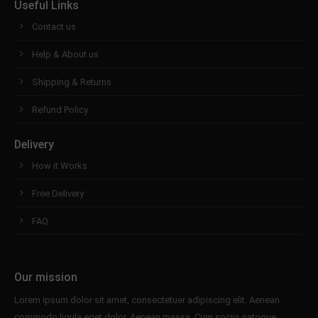
Useful Links
Contact us
Help & About us
Shipping & Returns
Refund Policy
Delivery
How it Works
Free Delivery
FAQ
Our mission
Lorem ipsum dolor sit amet, consectetuer adipiscing elit. Aenean
commodo ligula eget dolor. Aenean massa. Cum sociis natoque