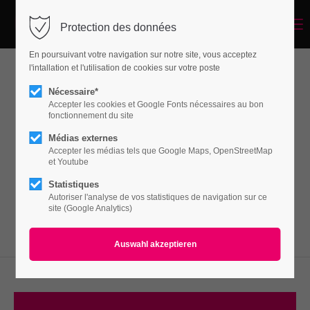
Menu
Protection des données
Login
En poursuivant votre navigation sur notre site, vous acceptez
Benutzername
l'intallation et l'utilisation de cookies sur votre poste
Text/Imagebar
Nécessaire*
Accepter les cookies et Google Fonts nécessaires au bon
fonctionnement du site
Passwort
Médias externes
Lorem ipsum dolor sit amet, consectetuer
Accepter les médias tels que Google Maps, OpenStreetMap
adipiscing elit. Aenean commodo ligula eget
et Youtube
dolor. Aenean massa.
Statistiques
Autoriser l'analyse de vos statistiques de navigation sur ce
Anmelden
site (Google Analytics)
Register
|
Lost your password?
Support
Lorem ipsum dolor sit amet: