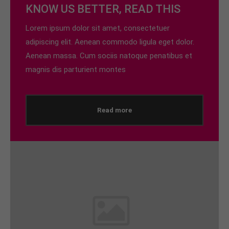
KNOW US BETTER, READ THIS
24h
Lorem ipsum dolor sit amet, consectetuer
/ 365days
adipiscing elit. Aenean commodo ligula eget dolor.
Aenean massa. Cum sociis natoque penatibus et
magnis dis parturient montes
We offer support for our customers
Mon - Fri 8:00am - 5:00pm
(GMT +1)
Read more
Get in touch
Cybersteel Inc.
376-293 City Road, Suite 600
San Francisco, CA 94102
Have any questions?
+44 1234 567 890
Drop us a line