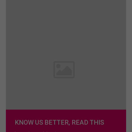
info@yourdomain.com
About us
Lorem ipsum dolor sit amet, consectetuer
adipiscing elit.
Aenean commodo ligula eget dolor. Aenean massa.
Cum sociis natoque penatibus et magnis dis
parturient montes, nascetur ridiculus mus. Donec
quam felis, ultricies nec.
KNOW US BETTER, READ THIS