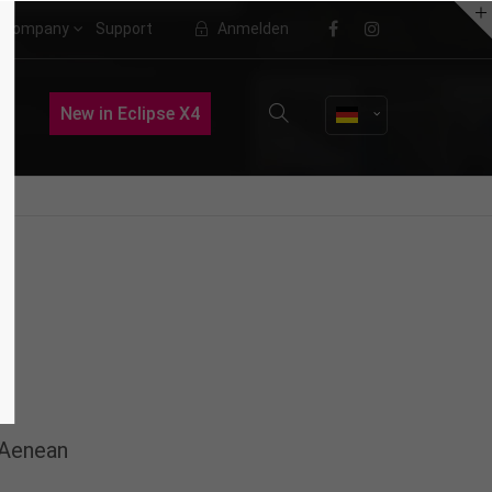
Company
Support
Anmelden
About us
New in Eclipse X4
Lorem ipsum dolor sit amet,
consectetuer adipiscing elit.
Aenean commodo ligula eget dolor.
Aenean massa. Cum sociis natoque
penatibus et magnis dis parturient
montes, nascetur ridiculus mus.
Donec quam felis, ultricies nec.
 Aenean