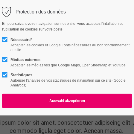
utri-vitalite.ch
Protection des données
ort
Get in touch
En poursuivant votre navigation sur notre site, vous acceptez l'intallation et
l'utilisation de cookies sur votre poste
Features
Page Presets
Portfolio
News
psum dolor sit amet:
Cybersteel Inc.
376-293 City Road, Suite 600
Nécessaire*
San Francisco, CA 94102
Accepter les cookies et Google Fonts nécessaires au bon fonctionnement
du site
ountup
4h
Médias externes
/ 365days
Have any questions?
Accepter les médias tels que Google Maps, OpenStreetMap et Youtube
+44 1234 567 890
Statistiques
Autoriser l'analyse de vos statistiques de navigation sur ce site (Google
Drop us a line
Analytics)
info@yourdomain.com
r support for our customers
Animated Countup
ri 8:00am - 5:00pm
(GMT +1)
ipsum dolor sit amet, consectetuer adipiscing elit.
commodo ligula eget dolor. Aenean massa.