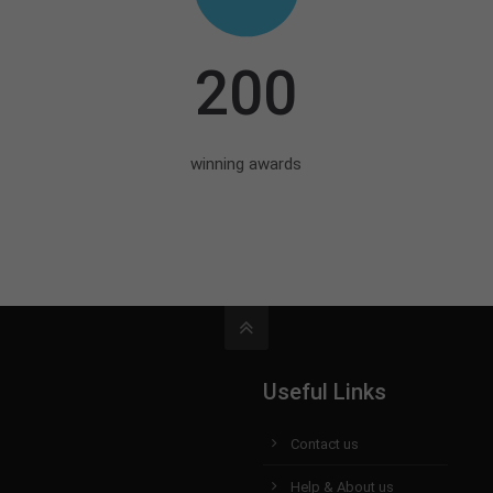
200
winning awards
Useful Links
Contact us
Help & About us