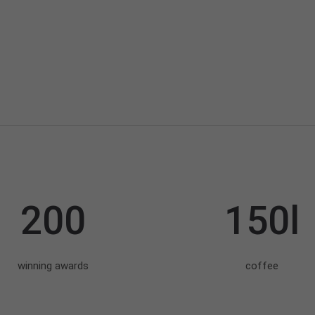
200
150l
winning awards
coffee