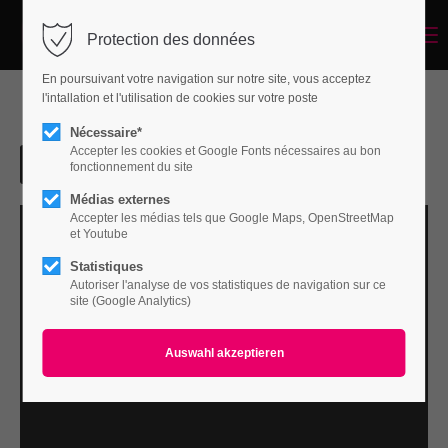
Menu
Protection des données
Login
En poursuivant votre navigation sur notre site, vous acceptez
Benutzername
l'intallation et l'utilisation de cookies sur votre poste
Nécessaire*
Accepter les cookies et Google Fonts nécessaires au bon
fonctionnement du site
Passwort
Médias externes
Accepter les médias tels que Google Maps, OpenStreetMap
et Youtube
Statistiques
Autoriser l'analyse de vos statistiques de navigation sur ce
Anmelden
site (Google Analytics)
Register
|
Lost your password?
Support
Lorem ipsum dolor sit amet: