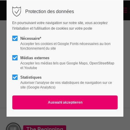
Menu
Protection des données
Login
En poursuivant votre navigation sur notre site, vous acceptez
Benutzername
l'intallation et l'utilisation de cookies sur votre poste
Timeline
Nécessaire*
Accepter les cookies et Google Fonts nécessaires au bon
fonctionnement du site
Passwort
Médias externes
Lorem ipsum dolor sit amet, consectetuer
Accepter les médias tels que Google Maps, OpenStreetMap
adipiscing elit. Aenean commodo ligula eget
et Youtube
dolor. Aenean massa.
Statistiques
Autoriser l'analyse de vos statistiques de navigation sur ce
Anmelden
site (Google Analytics)
Register
|
Lost your password?
Support
Lorem ipsum dolor sit amet:
The Beginning