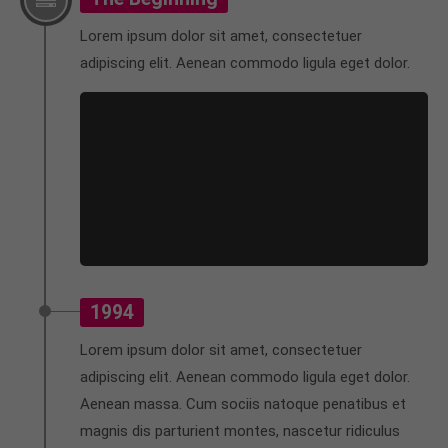
Lorem ipsum dolor sit amet, consectetuer
24h
adipiscing elit. Aenean commodo ligula eget dolor.
/ 365days
We offer support for our customers
Mon - Fri 8:00am - 5:00pm
(GMT +1)
Get in touch
Cybersteel Inc.
376-293 City Road, Suite 600
San Francisco, CA 94102
1994
Lorem ipsum dolor sit amet, consectetuer
Have any questions?
adipiscing elit. Aenean commodo ligula eget dolor.
+44 1234 567 890
Aenean massa. Cum sociis natoque penatibus et
magnis dis parturient montes, nascetur ridiculus
Drop us a line