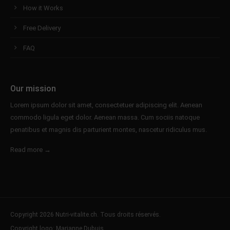
How it Works
Free Delivery
FAQ
Our mission
Lorem ipsum dolor sit amet, consectetuer adipiscing elit. Aenean
commodo ligula eget dolor. Aenean massa. Cum sociis natoque
penatibus et magnis dis parturient montes, nascetur ridiculus mus.
Read more →
Copyright 2026 Nutri-vitalite.ch. Tous droits réservés.
Copyright logo: Marianne Dubuis