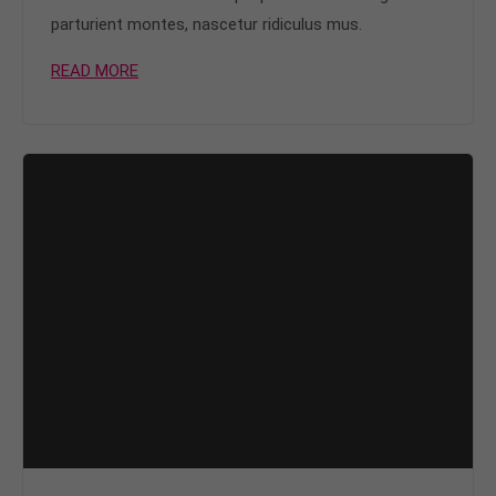
parturient montes, nascetur ridiculus mus.
READ MORE