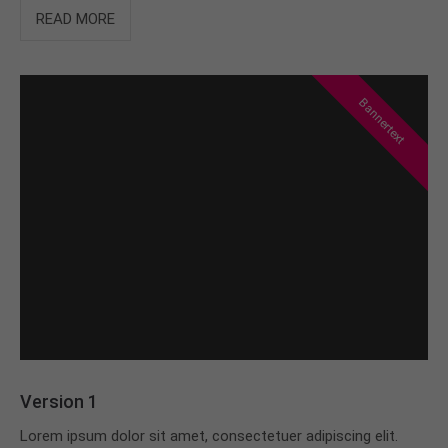
info@yourdomain.com
READ MORE
About us
Lorem ipsum dolor sit amet, consectetuer
Bannertext
adipiscing elit.
Aenean commodo ligula eget dolor. Aenean massa.
Cum sociis natoque penatibus et magnis dis
parturient montes, nascetur ridiculus mus. Donec
quam felis, ultricies nec.
Version 1
Lorem ipsum dolor sit amet, consectetuer adipiscing elit.