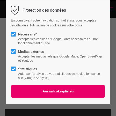
Menu
Protection des données
Login
En poursuivant votre navigation sur notre site, vous acceptez
Benutzername
l'intallation et l'utilisation de cookies sur votre poste
Image/Text Box
Nécessaire*
Accepter les cookies et Google Fonts nécessaires au bon
fonctionnement du site
Passwort
Médias externes
Lorem ipsum dolor sit amet, consectetuer
Accepter les médias tels que Google Maps, OpenStreetMap
adipiscing elit. Aenean commodo ligula eget
et Youtube
dolor. Aenean massa.
Statistiques
Autoriser l'analyse de vos statistiques de navigation sur ce
Anmelden
site (Google Analytics)
Register
|
Lost your password?
Support
Lorem ipsum dolor sit amet: