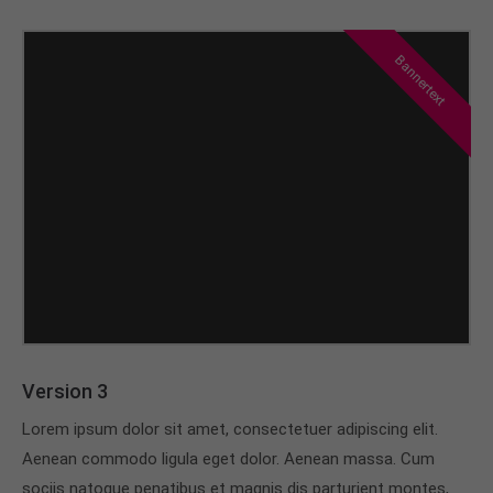
Bannertext
Version 3
Lorem ipsum dolor sit amet, consectetuer adipiscing elit.
Aenean commodo ligula eget dolor. Aenean massa. Cum
sociis natoque penatibus et magnis dis parturient montes,