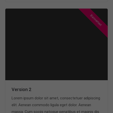
Bannertext
Version 2
Lorem ipsum dolor sit amet, consectetuer adipiscing
elit. Aenean commodo ligula eget dolor. Aenean
massa. Cum sociis natoque penatibus et magnis dis