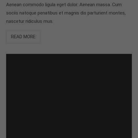
Aenean commodo ligula eget dolor. Aenean massa. Cum
sociis natoque penatibus et magnis dis parturient montes,
nascetur ridiculus mus.
READ MORE