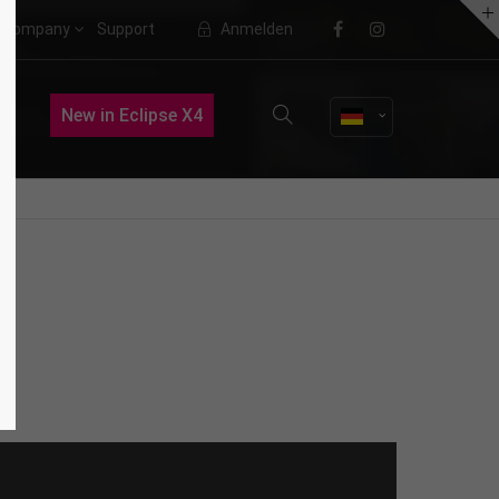
Company
Support
Anmelden
About us
New in Eclipse X4
Lorem ipsum dolor sit amet,
consectetuer adipiscing elit.
Aenean commodo ligula eget dolor.
Aenean massa. Cum sociis natoque
penatibus et magnis dis parturient
montes, nascetur ridiculus mus.
Donec quam felis, ultricies nec.