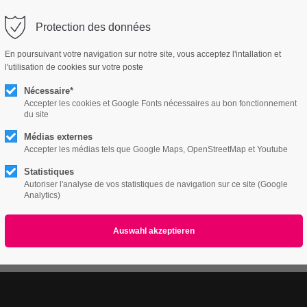
utri-vitalite.ch
Protection des données
ort
Get in touch
En poursuivant votre navigation sur notre site, vous acceptez l'intallation et
l'utilisation de cookies sur votre poste
Features
Page Presets
Portfolio
News
psum dolor sit amet:
Cybersteel Inc.
376-293 City Road, Suite 600
Nécessaire*
San Francisco, CA 94102
Accepter les cookies et Google Fonts nécessaires au bon fonctionnement
du site
2 /v4
4h
Médias externes
/ 365days
Have any questions?
Accepter les médias tels que Google Maps, OpenStreetMap et Youtube
+44 1234 567 890
Statistiques
Autoriser l'analyse de vos statistiques de navigation sur ce site (Google
Drop us a line
Analytics)
info@yourdomain.com
r support for our customers
ri 8:00am - 5:00pm
(GMT +1)
All
Logo
Web
Print
Video