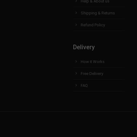
Help & About us
Shipping & Returns
Refund Policy
Delivery
How it Works
Free Delivery
FAQ