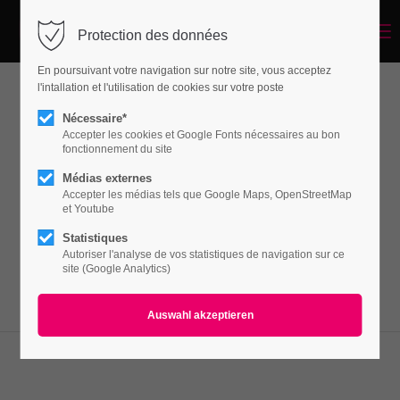
Menu
Protection des données
Login
En poursuivant votre navigation sur notre site, vous acceptez
Benutzername
l'intallation et l'utilisation de cookies sur votre poste
Headline with Type-Effect
Nécessaire*
Accepter les cookies et Google Fonts nécessaires au bon
fonctionnement du site
Passwort
Médias externes
Lorem ipsum dolor sit amet, consectetuer
Accepter les médias tels que Google Maps, OpenStreetMap
adipiscing elit. Aenean commodo ligula eget
et Youtube
dolor. Aenean massa.
Statistiques
Autoriser l'analyse de vos statistiques de navigation sur ce
Anmelden
site (Google Analytics)
Register
|
Lost your password?
Support
Lorem ipsum dolor sit amet: