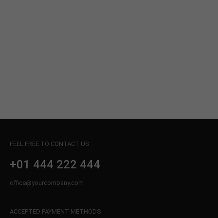
24h
/ 365days
We offer support for our customers
Mon - Fri 8:00am - 5:00pm
(GMT +1)
Get in touch
Cybersteel Inc.
376-293 City Road, Suite 600
FEEL FREE TO CONTACT US
San Francisco, CA 94102
+01 444 222 444
Have any questions?
office@yourcompany.com
+44 1234 567 890
ACCEPTED PAYMENT METHODS
Drop us a line