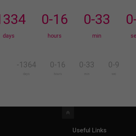
1334
0-16
0-33
0
days
hours
min
s
-1364
0-16
0-33
0-9
days
hours
min
sec
Useful Links