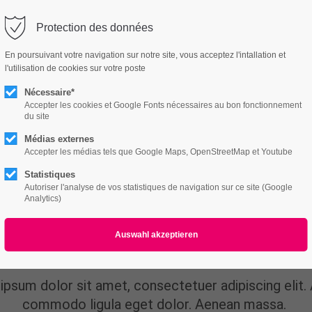
utri-vitalite.ch
Protection des données
ort
Get in touch
En poursuivant votre navigation sur notre site, vous acceptez l'intallation et
l'utilisation de cookies sur votre poste
Features
Page Presets
Portfolio
News
psum dolor sit amet:
Cybersteel Inc.
376-293 City Road, Suite 600
Nécessaire*
San Francisco, CA 94102
Accepter les cookies et Google Fonts nécessaires au bon fonctionnement
du site
4h
Médias externes
/ 365days
Have any questions?
Accepter les médias tels que Google Maps, OpenStreetMap et Youtube
+44 1234 567 890
Statistiques
Autoriser l'analyse de vos statistiques de navigation sur ce site (Google
Drop us a line
Analytics)
info@yourdomain.com
r support for our customers
Countdown
ri 8:00am - 5:00pm
(GMT +1)
ipsum dolor sit amet, consectetuer adipiscing elit.
commodo ligula eget dolor. Aenean massa.