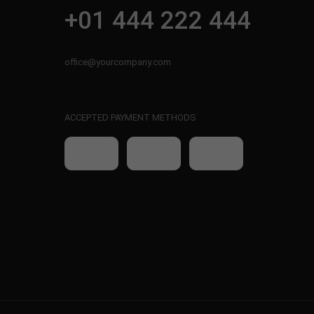
+01 444 222 444
office@yourcompany.com
ACCEPTED PAYMENT METHODS