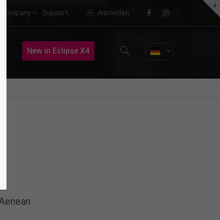
Company
Support
Anmelden
About us
New in Eclipse X4
Lorem ipsum dolor sit amet,
consectetuer adipiscing elit.
Aenean commodo ligula eget dolor.
Aenean massa. Cum sociis natoque
penatibus et magnis dis parturient
montes, nascetur ridiculus mus.
Donec quam felis, ultricies nec.
 Aenean