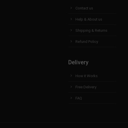
Contact us
Help & About us
Shipping & Returns
Refund Policy
Delivery
How it Works
Free Delivery
FAQ