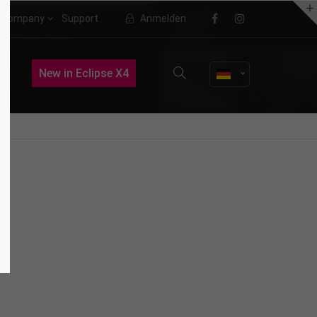
Company
Support
Anmelden
About us
New in Eclipse X4
Lorem ipsum dolor sit amet,
consectetuer adipiscing elit.
Aenean commodo ligula eget dolor.
Aenean massa. Cum sociis natoque
penatibus et magnis dis parturient
montes, nascetur ridiculus mus.
Donec quam felis, ultricies nec.