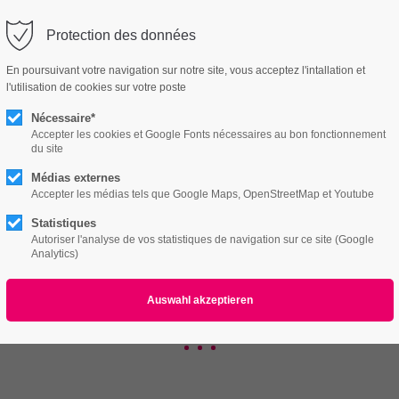
utri-vitalite.ch
Protection des données
ort
Get in touch
En poursuivant votre navigation sur notre site, vous acceptez l'intallation et
l'utilisation de cookies sur votre poste
Features
Page Presets
Portfolio
News
psum dolor sit amet:
Cybersteel Inc.
376-293 City Road, Suite 600
Nécessaire*
San Francisco, CA 94102
Accepter les cookies et Google Fonts nécessaires au bon fonctionnement
du site
v1
4h
Médias externes
/ 365days
Have any questions?
Accepter les médias tels que Google Maps, OpenStreetMap et Youtube
+44 1234 567 890
Statistiques
Autoriser l'analyse de vos statistiques de navigation sur ce site (Google
Drop us a line
Analytics)
info@yourdomain.com
r support for our customers
VoIP Solutions
ri 8:00am - 5:00pm
(GMT +1)