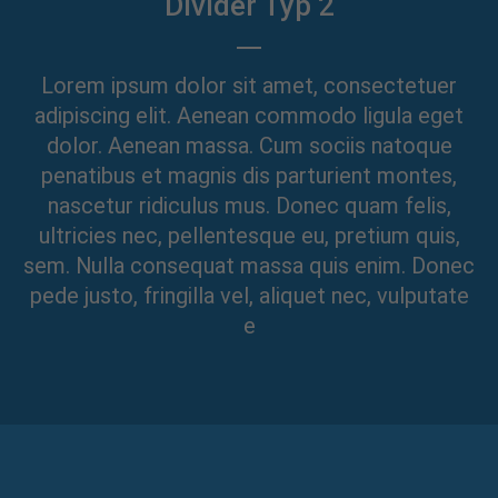
Divider Typ 2
info@yourdomain.com
About us
Lorem ipsum dolor sit amet, consectetuer
Lorem ipsum dolor sit amet, consectetuer
adipiscing elit. Aenean commodo ligula eget
adipiscing elit.
dolor. Aenean massa. Cum sociis natoque
penatibus et magnis dis parturient montes,
Aenean commodo ligula eget dolor. Aenean massa.
Cum sociis natoque penatibus et magnis dis
nascetur ridiculus mus. Donec quam felis,
parturient montes, nascetur ridiculus mus. Donec
ultricies nec, pellentesque eu, pretium quis,
quam felis, ultricies nec.
sem. Nulla consequat massa quis enim. Donec
pede justo, fringilla vel, aliquet nec, vulputate
e