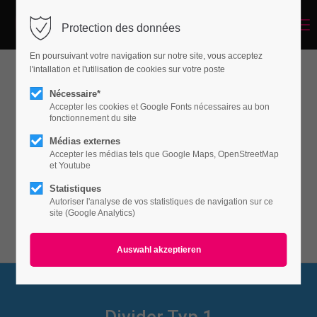
Menu
Protection des données
Login
En poursuivant votre navigation sur notre site, vous acceptez
Benutzername
l'intallation et l'utilisation de cookies sur votre poste
Fancy Dividers
Nécessaire*
Accepter les cookies et Google Fonts nécessaires au bon
fonctionnement du site
Passwort
Médias externes
Lorem ipsum dolor sit amet, consectetuer
Accepter les médias tels que Google Maps, OpenStreetMap
adipiscing elit. Aenean commodo ligula eget
et Youtube
dolor. Aenean massa.
Statistiques
Autoriser l'analyse de vos statistiques de navigation sur ce
Anmelden
site (Google Analytics)
Register
|
Lost your password?
Support
Lorem ipsum dolor sit amet: