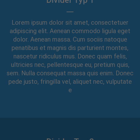
Divider Typ 1
24h
/ 365days
Lorem ipsum dolor sit amet, consectetuer
adipiscing elit. Aenean commodo ligula eget
dolor. Aenean massa. Cum sociis natoque
penatibus et magnis dis parturient montes,
We offer support for our customers
nascetur ridiculus mus. Donec quam felis,
Mon - Fri 8:00am - 5:00pm
(GMT +1)
ultricies nec, pellentesque eu, pretium quis,
Get in touch
sem. Nulla consequat massa quis enim. Donec
pede justo, fringilla vel, aliquet nec, vulputate
Cybersteel Inc.
376-293 City Road, Suite 600
e
San Francisco, CA 94102
Have any questions?
+44 1234 567 890
Drop us a line