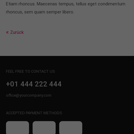
info@yourdomain.com
Etiam rhoncus. Maecenas tempus, tellus eget condimentum
rhoncus, sem quam semper libero.
About us
Lorem ipsum dolor sit amet, consectetuer
Zurück
adipiscing elit.
Aenean commodo ligula eget dolor. Aenean massa.
Cum sociis natoque penatibus et magnis dis
parturient montes, nascetur ridiculus mus. Donec
quam felis, ultricies nec.
FEEL FREE TO CONTACT US
+01 444 222 444
office@yourcompany.com
ACCEPTED PAYMENT METHODS