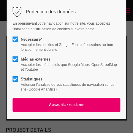
Menu
Protection des données
Login
En poursuivant votre navigation sur notre site, vous acceptez
Benutzername
l'intallation et l'utilisation de cookies sur votre poste
Nécessaire*
Accepter les cookies et Google Fonts nécessaires au bon
fonctionnement du site
Passwort
Médias externes
Accepter les médias tels que Google Maps, OpenStreetMap
et Youtube
Statistiques
Autoriser l'analyse de vos statistiques de navigation sur ce
Anmelden
site (Google Analytics)
Register
|
Lost your password?
Support
Lorem ipsum dolor sit amet:
PROJECT DETAILS