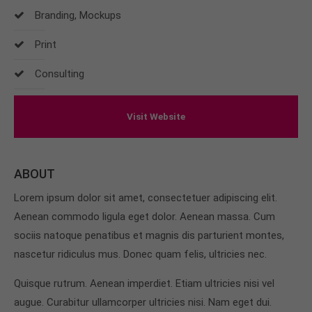
Branding, Mockups
24h
Print
/ 365days
Consulting
We offer support for our customers
Visit Website
Mon - Fri 8:00am - 5:00pm
(GMT +1)
Get in touch
ABOUT
Cybersteel Inc.
Lorem ipsum dolor sit amet, consectetuer adipiscing elit.
376-293 City Road, Suite 600
San Francisco, CA 94102
Aenean commodo ligula eget dolor. Aenean massa. Cum
sociis natoque penatibus et magnis dis parturient montes,
nascetur ridiculus mus. Donec quam felis, ultricies nec.
Have any questions?
+44 1234 567 890
Quisque rutrum. Aenean imperdiet. Etiam ultricies nisi vel
augue. Curabitur ullamcorper ultricies nisi. Nam eget dui.
Drop us a line