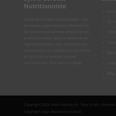
Nutritionniste
Accu
Après des études commerciales, une
Qui s
formation supérieure en hôtellerie et
de nombreuses années d’expériences
Pres
professionnelles dans le domaine de
Cons
l’agro-alimentaire, elle a entamé une
reconversion en médecines naturelles
Bout
en 2016 en se formant comme
nutritionniste. Elle exerce à Bulle.
Cont
Blog
Copyright 2026 Nutri-vitalite.ch. Tous droits réservés
Copyright logo: Marianne Dubuis