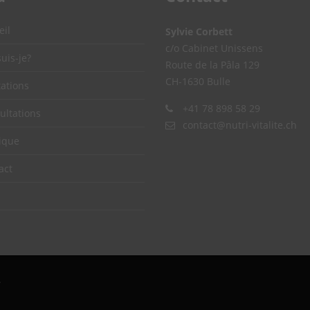
eil
Sylvie Corbett
c/o Cabinet Unissens
uis-je?
Route de la Pâla 129
CH-1630 Bulle
tations
+41 78 898 58 29
ultations
contact@nutri-vitalite.ch
ique
act
.