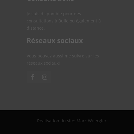
Je suis disponible pour des
consultations à Bulle ou également à
distance.
Réseaux sociaux
Vous pouvez aussi me suivre sur les
réseaux sociaux!
Réalisation du site: Marc Wuergler