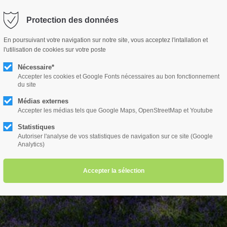
Protection des données
port
Accueil
Qui suis-je?
Get in touch
Prestations
C
En poursuivant votre navigation sur notre site, vous acceptez l'intallation et
l'utilisation de cookies sur votre poste
psum dolor sit amet:
Cybersteel Inc.
376-293 City Road, Suite 600
Nécessaire*
San Francisco, CA 94102
Accepter les cookies et Google Fonts nécessaires au bon fonctionnement
du site
4h
Médias externes
/ 365days
Have any questions?
Accepter les médias tels que Google Maps, OpenStreetMap et Youtube
+44 1234 567 890
Statistiques
Autoriser l'analyse de vos statistiques de navigation sur ce site (Google
Drop us a line
Analytics)
info@yourdomain.com
r support for our customers
ri 8:00am - 5:00pm
(GMT +1)