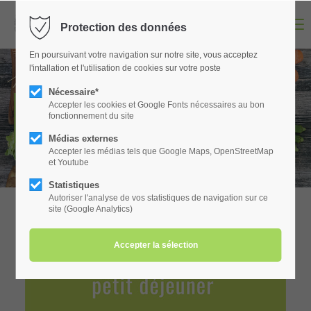
Menu
Protection des données
Login
En poursuivant votre navigation sur notre site, vous acceptez
Identifiant
l'intallation et l'utilisation de cookies sur votre poste
Nécessaire*
BOUTIQUE
Accepter les cookies et Google Fonts nécessaires au bon
fonctionnement du site
Mot de passe
Médias externes
Accepter les médias tels que Google Maps, OpenStreetMap
et Youtube
Statistiques
Autoriser l'analyse de vos statistiques de navigation sur ce
Connexion
site (Google Analytics)
Register
|
Lost your password?
Support
Lorem ipsum dolor sit amet: